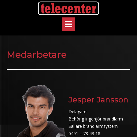
Skip
to
content
Medarbetare
Jesper Jansson
Delägare
Behörig ingenjör brandlarm
Säljare brandlarmsystem
0491 – 78 43 18